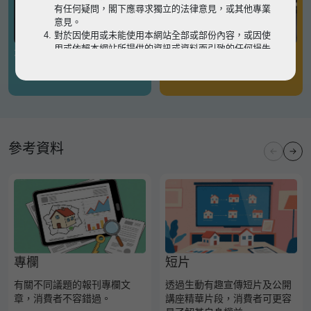
有任何疑問，閣下應尋求獨立的法律意見，或其他專業
意見。
對於因使用或未能使用本網站全部或部份內容，或因使
用或依賴本網站所提供的資訊或資料而引致的任何損失
有關凶宅
有關境外物業
或損害（不論因何原因造成），地監局概不承擔任何法
律責任。
請
按此
瀏覽以細閱本網站使用條款的完整版本。如有任
何內容不一致，概以完整版本為準。
參考資料
專欄
短片
有關不同議題的報刊專欄文
透過生動有趣宣傳短片及公開
章，消費者不容錯過。
講座精華片段，消費者可更容