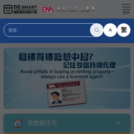
選單
繁
A
我想租住宅