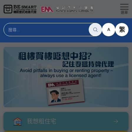
選單
繁
A
我想租住宅