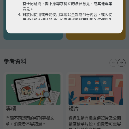
有任何疑問，閣下應尋求獨立的法律意見，或其他專業
意見。
對於因使用或未能使用本網站全部或部份內容，或因使
用或依賴本網站所提供的資訊或資料而引致的任何損失
有關凶宅
有關境外物業
或損害（不論因何原因造成），地監局概不承擔任何法
律責任。
請
按此
瀏覽以細閱本網站使用條款的完整版本。如有任
何內容不一致，概以完整版本為準。
參考資料
專欄
短片
有關不同議題的報刊專欄文
透過生動有趣宣傳短片及公開
章，消費者不容錯過。
講座精華片段，消費者可更容