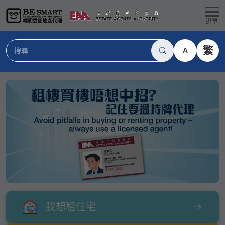
選單
繁
A
我想租住宅