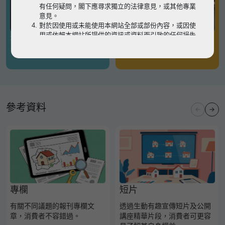
有任何疑問，閣下應尋求獨立的法律意見，或其他專業
意見。
對於因使用或未能使用本網站全部或部份內容，或因使
用或依賴本網站所提供的資訊或資料而引致的任何損失
有關凶宅
有關境外物業
或損害（不論因何原因造成），地監局概不承擔任何法
律責任。
請
按此
瀏覽以細閱本網站使用條款的完整版本。如有任
何內容不一致，概以完整版本為準。
參考資料
專欄
短片
有關不同議題的報刊專欄文
透過生動有趣宣傳短片及公開
章，消費者不容錯過。
講座精華片段，消費者可更容