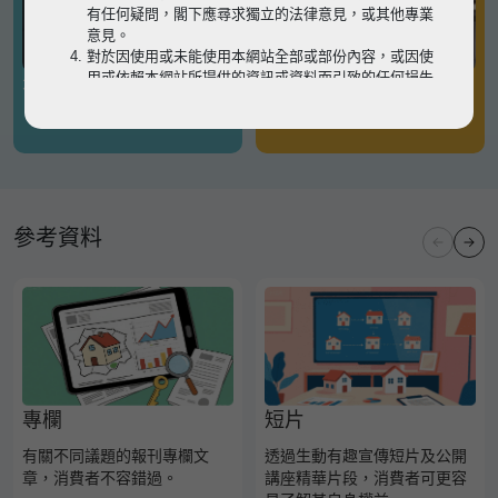
有任何疑問，閣下應尋求獨立的法律意見，或其他專業
意見。
對於因使用或未能使用本網站全部或部份內容，或因使
用或依賴本網站所提供的資訊或資料而引致的任何損失
有關凶宅
有關境外物業
或損害（不論因何原因造成），地監局概不承擔任何法
律責任。
請
按此
瀏覽以細閱本網站使用條款的完整版本。如有任
何內容不一致，概以完整版本為準。
參考資料
專欄
短片
有關不同議題的報刊專欄文
透過生動有趣宣傳短片及公開
章，消費者不容錯過。
講座精華片段，消費者可更容