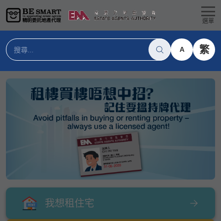
選單
繁
A
我想租住宅