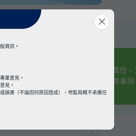
般資訊。
有關車位、
業
代專業意見。
的注意事項
業意見。
或損害（不論因何原因造成），地監局概不承擔任