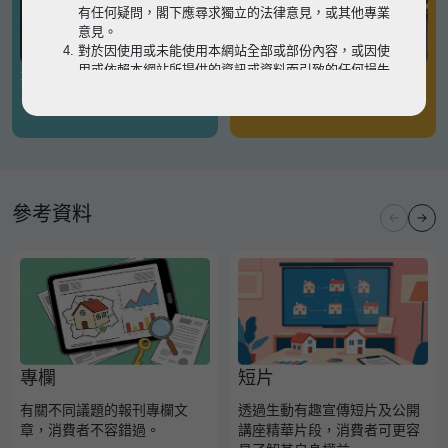
有任何疑問，閣下應尋求獨立的法律意見，或其他專業
意見。
對於因使用或未能使用本網站全部或部份內容，或因使
用或依賴本網站所提供的資訊或資料而引致的任何損失
有關凶宅
有關境外物業
或損害（不論因何原因造成），地監局概不承擔任何法
律責任。
請
按此
瀏覽以細閱本網站使用條款的完整版本。如有任
何內容不一致，概以完整版本為準。
參考資料
專欄
短片
有關不同議題的報刊專欄文
透過生動有趣宣傳短片及公開
章，消費者不容錯過。
講座精華片段，消費者可更容