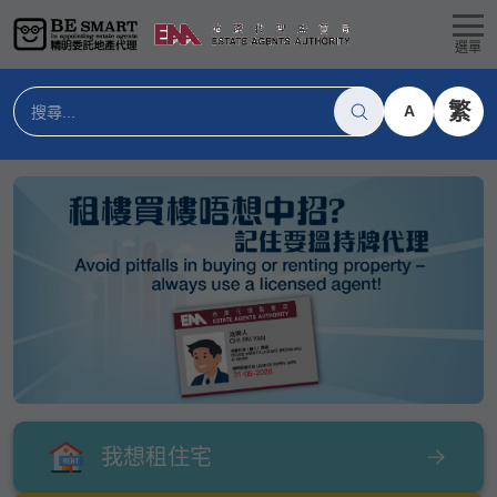
選單
繁
A
我想租住宅