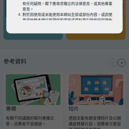
有任何疑問，閣下應尋求獨立的法律意見，或其他專業
意見。
對於因使用或未能使用本網站全部或部份內容，或因使
用或依賴本網站所提供的資訊或資料而引致的任何損失
有關凶宅
有關境外物業
或損害（不論因何原因造成），地監局概不承擔任何法
律責任。
請
按此
瀏覽以細閱本網站使用條款的完整版本。如有任
何內容不一致，概以完整版本為準。
參考資料
專欄
短片
有關不同議題的報刊專欄文
透過生動有趣宣傳短片及公開
章，消費者不容錯過。
講座精華片段，消費者可更容