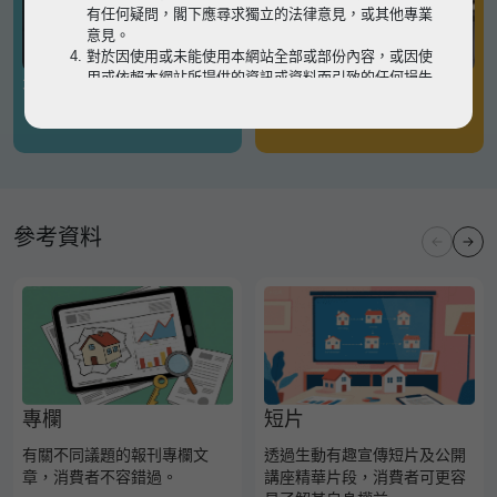
有任何疑問，閣下應尋求獨立的法律意見，或其他專業
意見。
對於因使用或未能使用本網站全部或部份內容，或因使
用或依賴本網站所提供的資訊或資料而引致的任何損失
有關凶宅
有關境外物業
或損害（不論因何原因造成），地監局概不承擔任何法
律責任。
請
按此
瀏覽以細閱本網站使用條款的完整版本。如有任
何內容不一致，概以完整版本為準。
參考資料
專欄
短片
有關不同議題的報刊專欄文
透過生動有趣宣傳短片及公開
章，消費者不容錯過。
講座精華片段，消費者可更容