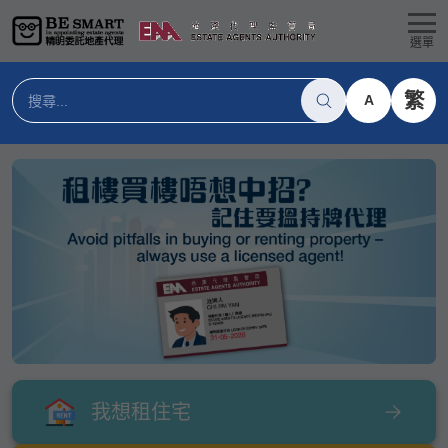
選單
繁
A
我想租住宅