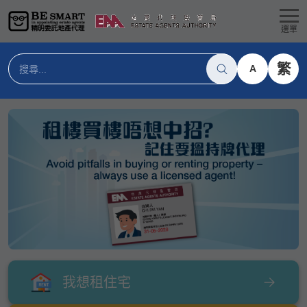
選單
繁
A
我想租住宅