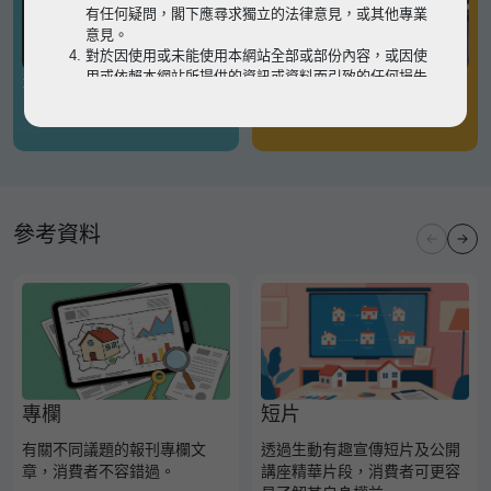
有任何疑問，閣下應尋求獨立的法律意見，或其他專業
意見。
對於因使用或未能使用本網站全部或部份內容，或因使
用或依賴本網站所提供的資訊或資料而引致的任何損失
有關凶宅
有關境外物業
或損害（不論因何原因造成），地監局概不承擔任何法
律責任。
請
按此
瀏覽以細閱本網站使用條款的完整版本。如有任
何內容不一致，概以完整版本為準。
參考資料
專欄
短片
有關不同議題的報刊專欄文
透過生動有趣宣傳短片及公開
章，消費者不容錯過。
講座精華片段，消費者可更容