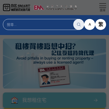
選單
繁
A
我想租住宅