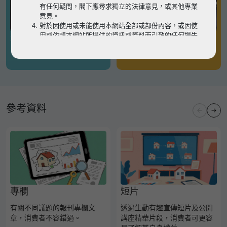
有任何疑問，閣下應尋求獨立的法律意見，或其他專業
意見。
對於因使用或未能使用本網站全部或部份內容，或因使
用或依賴本網站所提供的資訊或資料而引致的任何損失
有關凶宅
有關境外物業
或損害（不論因何原因造成），地監局概不承擔任何法
律責任。
請
按此
瀏覽以細閱本網站使用條款的完整版本。如有任
何內容不一致，概以完整版本為準。
參考資料
專欄
短片
有關不同議題的報刊專欄文
透過生動有趣宣傳短片及公開
章，消費者不容錯過。
講座精華片段，消費者可更容