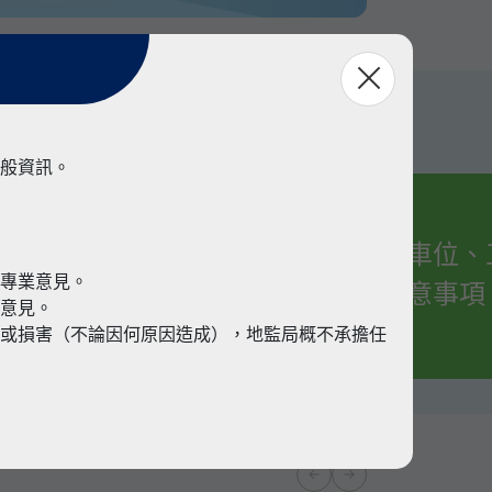
般資訊。
有關車位、
業
代專業意見。
的注意事項
業意見。
或損害（不論因何原因造成），地監局概不承擔任