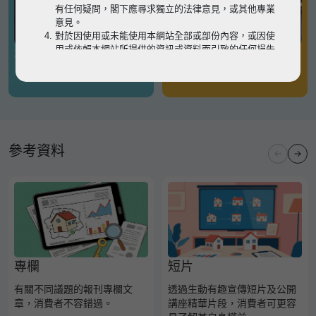
有任何疑問，閣下應尋求獨立的法律意見，或其他專業
意見。
對於因使用或未能使用本網站全部或部份內容，或因使
用或依賴本網站所提供的資訊或資料而引致的任何損失
有關凶宅
有關境外物業
或損害（不論因何原因造成），地監局概不承擔任何法
律責任。
請
按此
瀏覽以細閱本網站使用條款的完整版本。如有任
何內容不一致，概以完整版本為準。
參考資料
專欄
短片
有關不同議題的報刊專欄文
透過生動有趣宣傳短片及公開
章，消費者不容錯過。
講座精華片段，消費者可更容