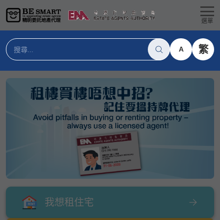
選單
繁
A
我想租住宅