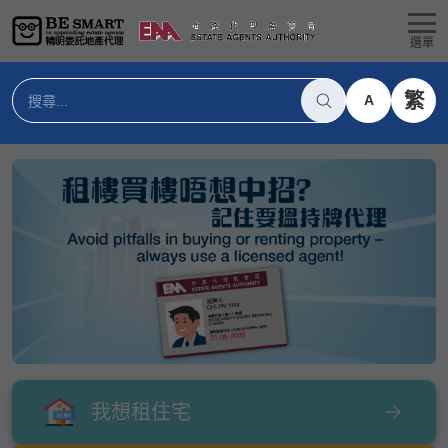
選單
繁
A
我想租住宅