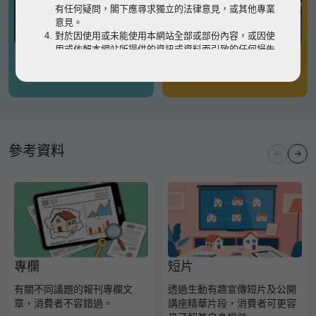
有任何疑問，閣下應尋求獨立的法律意見，或其他專業
意見。
對於因使用或未能使用本網站全部或部份內容，或因使
用或依賴本網站所提供的資訊或資料而引致的任何損失
有關凶宅
有關境外物業
或損害（不論因何原因造成），地監局概不承擔任何法
律責任。
請
按此
瀏覽以細閱本網站使用條款的完整版本。如有任
何內容不一致，概以完整版本為準。
參考資料
專欄
短片
有關不同議題的報刊專欄文
透過生動有趣宣傳短片及公開
章，消費者不容錯過。
講座精華片段，消費者可更容