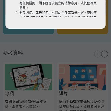
有任何疑問，閣下應尋求獨立的法律意見，或其他專業
意見。
對於因使用或未能使用本網站全部或部份內容，或因使
用或依賴本網站所提供的資訊或資料而引致的任何損失
有關凶宅
有關境外物業
或損害（不論因何原因造成），地監局概不承擔任何法
律責任。
請
按此
瀏覽以細閱本網站使用條款的完整版本。如有任
何內容不一致，概以完整版本為準。
參考資料
專欄
短片
有關不同議題的報刊專欄文
透過生動有趣宣傳短片及公開
章，消費者不容錯過。
講座精華片段，消費者可更容