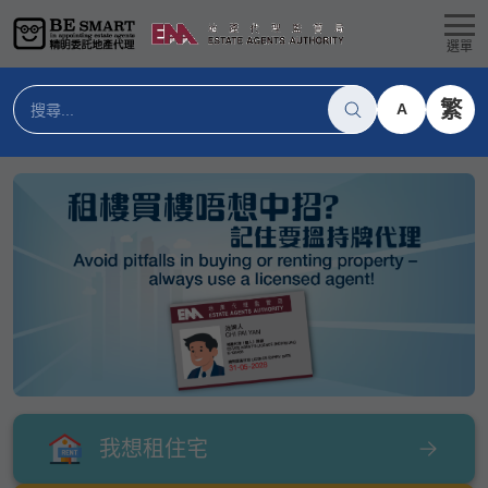
選單
繁
A
我想租住宅