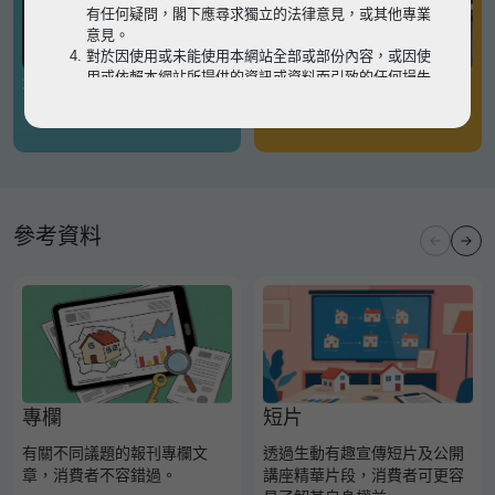
有任何疑問，閣下應尋求獨立的法律意見，或其他專業
意見。
對於因使用或未能使用本網站全部或部份內容，或因使
用或依賴本網站所提供的資訊或資料而引致的任何損失
有關凶宅
有關境外物業
或損害（不論因何原因造成），地監局概不承擔任何法
律責任。
請
按此
瀏覽以細閱本網站使用條款的完整版本。如有任
何內容不一致，概以完整版本為準。
參考資料
專欄
短片
有關不同議題的報刊專欄文
透過生動有趣宣傳短片及公開
章，消費者不容錯過。
講座精華片段，消費者可更容