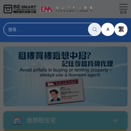
選單
繁
A
我想租住宅