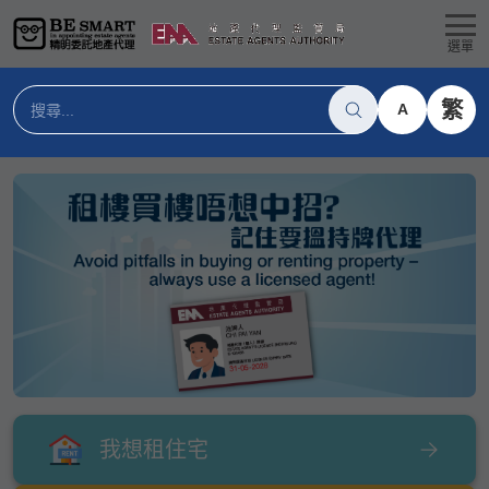
選單
繁
A
我想租住宅