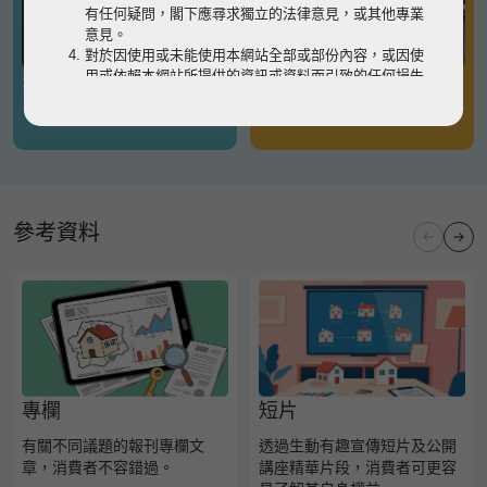
有任何疑問，閣下應尋求獨立的法律意見，或其他專業
意見。
對於因使用或未能使用本網站全部或部份內容，或因使
用或依賴本網站所提供的資訊或資料而引致的任何損失
有關凶宅
有關境外物業
或損害（不論因何原因造成），地監局概不承擔任何法
律責任。
請
按此
瀏覽以細閱本網站使用條款的完整版本。如有任
何內容不一致，概以完整版本為準。
參考資料
專欄
短片
有關不同議題的報刊專欄文
透過生動有趣宣傳短片及公開
章，消費者不容錯過。
講座精華片段，消費者可更容