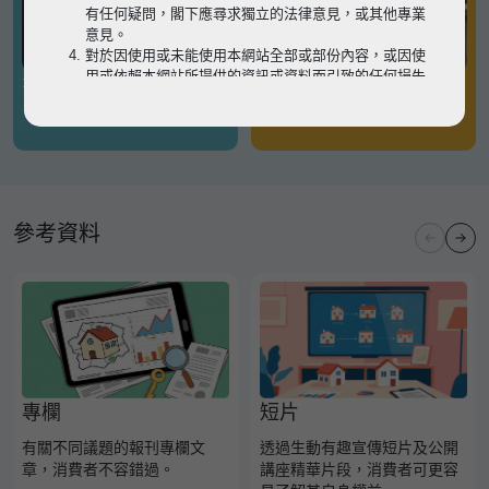
有任何疑問，閣下應尋求獨立的法律意見，或其他專業
意見。
對於因使用或未能使用本網站全部或部份內容，或因使
用或依賴本網站所提供的資訊或資料而引致的任何損失
有關凶宅
有關境外物業
或損害（不論因何原因造成），地監局概不承擔任何法
律責任。
請
按此
瀏覽以細閱本網站使用條款的完整版本。如有任
何內容不一致，概以完整版本為準。
參考資料
專欄
短片
有關不同議題的報刊專欄文
透過生動有趣宣傳短片及公開
章，消費者不容錯過。
講座精華片段，消費者可更容