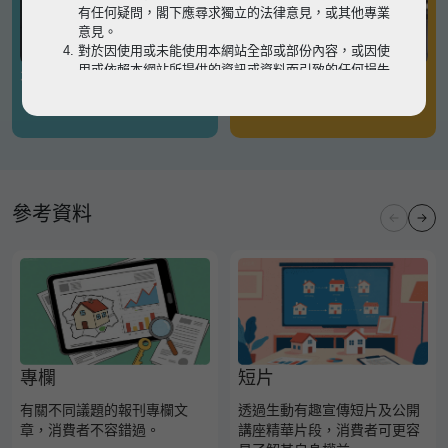
有任何疑問，閣下應尋求獨立的法律意見，或其他專業
意見。
對於因使用或未能使用本網站全部或部份內容，或因使
用或依賴本網站所提供的資訊或資料而引致的任何損失
有關凶宅
有關境外物業
或損害（不論因何原因造成），地監局概不承擔任何法
律責任。
請
按此
瀏覽以細閱本網站使用條款的完整版本。如有任
何內容不一致，概以完整版本為準。
參考資料
專欄
短片
有關不同議題的報刊專欄文
透過生動有趣宣傳短片及公開
章，消費者不容錯過。
講座精華片段，消費者可更容