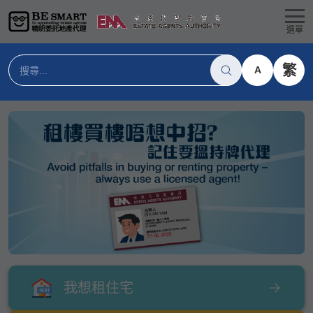
選單
繁
A
我想租住宅