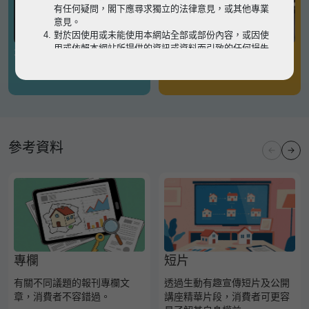
有任何疑問，閣下應尋求獨立的法律意見，或其他專業
意見。
對於因使用或未能使用本網站全部或部份內容，或因使
用或依賴本網站所提供的資訊或資料而引致的任何損失
有關凶宅
有關境外物業
或損害（不論因何原因造成），地監局概不承擔任何法
律責任。
請
按此
瀏覽以細閱本網站使用條款的完整版本。如有任
何內容不一致，概以完整版本為準。
參考資料
專欄
短片
有關不同議題的報刊專欄文
透過生動有趣宣傳短片及公開
章，消費者不容錯過。
講座精華片段，消費者可更容