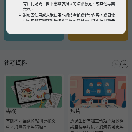
有任何疑問，閣下應尋求獨立的法律意見，或其他專業
意見。
對於因使用或未能使用本網站全部或部份內容，或因使
用或依賴本網站所提供的資訊或資料而引致的任何損失
有關凶宅
有關境外物業
或損害（不論因何原因造成），地監局概不承擔任何法
律責任。
請
按此
瀏覽以細閱本網站使用條款的完整版本。如有任
何內容不一致，概以完整版本為準。
參考資料
專欄
短片
有關不同議題的報刊專欄文
透過生動有趣宣傳短片及公開
章，消費者不容錯過。
講座精華片段，消費者可更容