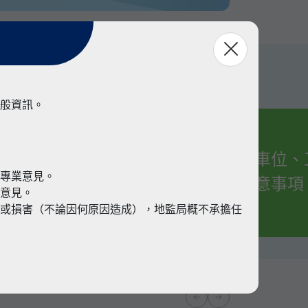
般資訊。
有關車位、
業
代專業意見。
的注意事項
業意見。
或損害（不論因何原因造成），地監局概不承擔任