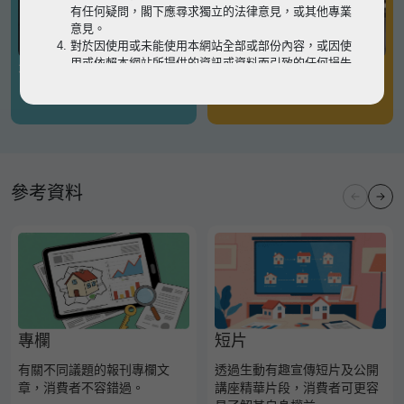
有任何疑問，閣下應尋求獨立的法律意見，或其他專業
意見。
對於因使用或未能使用本網站全部或部份內容，或因使
用或依賴本網站所提供的資訊或資料而引致的任何損失
有關凶宅
有關境外物業
或損害（不論因何原因造成），地監局概不承擔任何法
律責任。
請
按此
瀏覽以細閱本網站使用條款的完整版本。如有任
何內容不一致，概以完整版本為準。
參考資料
專欄
短片
有關不同議題的報刊專欄文
透過生動有趣宣傳短片及公開
章，消費者不容錯過。
講座精華片段，消費者可更容