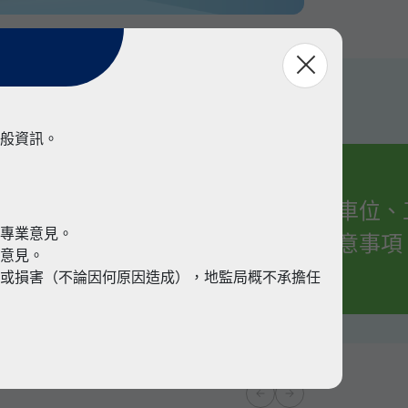
般資訊。
有關車位、
業
代專業意見。
的注意事項
業意見。
或損害（不論因何原因造成），地監局概不承擔任