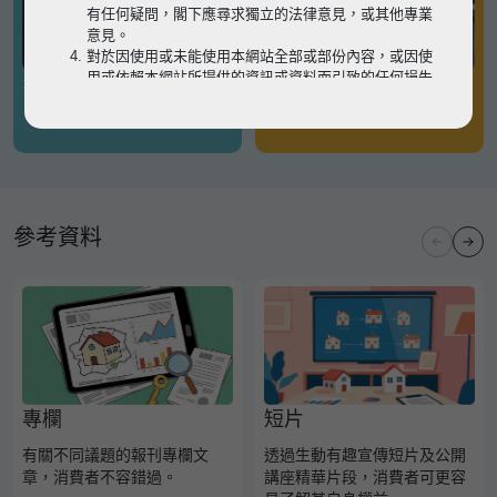
有任何疑問，閣下應尋求獨立的法律意見，或其他專業
意見。
對於因使用或未能使用本網站全部或部份內容，或因使
用或依賴本網站所提供的資訊或資料而引致的任何損失
有關凶宅
有關境外物業
或損害（不論因何原因造成），地監局概不承擔任何法
律責任。
請
按此
瀏覽以細閱本網站使用條款的完整版本。如有任
何內容不一致，概以完整版本為準。
參考資料
專欄
短片
有關不同議題的報刊專欄文
透過生動有趣宣傳短片及公開
章，消費者不容錯過。
講座精華片段，消費者可更容