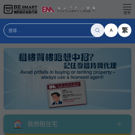
選單
繁
A
我想租住宅