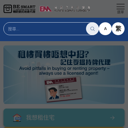
選單
繁
A
我想租住宅