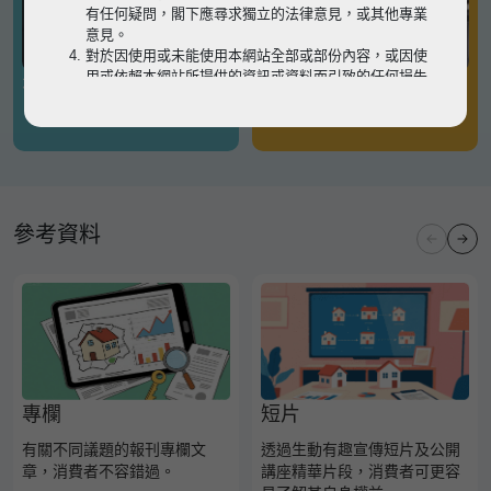
有任何疑問，閣下應尋求獨立的法律意見，或其他專業
意見。
對於因使用或未能使用本網站全部或部份內容，或因使
用或依賴本網站所提供的資訊或資料而引致的任何損失
有關凶宅
有關境外物業
或損害（不論因何原因造成），地監局概不承擔任何法
律責任。
請
按此
瀏覽以細閱本網站使用條款的完整版本。如有任
何內容不一致，概以完整版本為準。
參考資料
專欄
短片
有關不同議題的報刊專欄文
透過生動有趣宣傳短片及公開
章，消費者不容錯過。
講座精華片段，消費者可更容