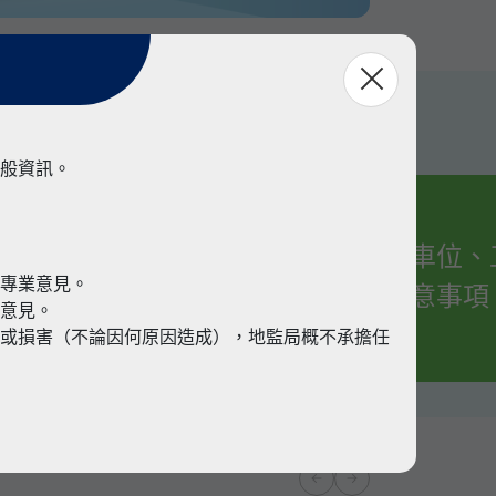
般資訊。
有關車位、
業
代專業意見。
的注意事項
業意見。
或損害（不論因何原因造成），地監局概不承擔任