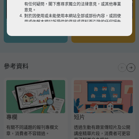
有任何疑問，閣下應尋求獨立的法律意見，或其他專業
意見。
對於因使用或未能使用本網站全部或部份內容，或因使
用或依賴本網站所提供的資訊或資料而引致的任何損失
有關凶宅
有關境外物業
或損害（不論因何原因造成），地監局概不承擔任何法
律責任。
請
按此
瀏覽以細閱本網站使用條款的完整版本。如有任
何內容不一致，概以完整版本為準。
參考資料
專欄
短片
有關不同議題的報刊專欄文
透過生動有趣宣傳短片及公開
章，消費者不容錯過。
講座精華片段，消費者可更容