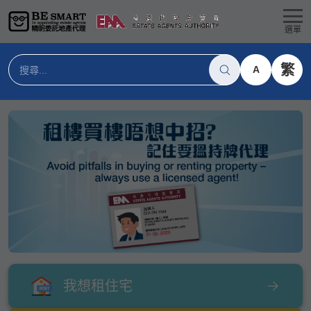
選單
繁
A
我想租住宅