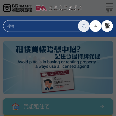
選單
繁
A
我想租住宅