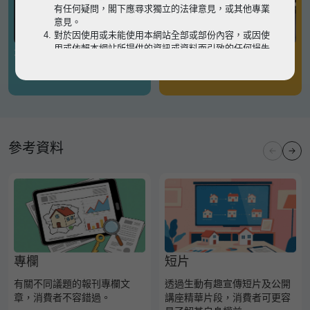
有任何疑問，閣下應尋求獨立的法律意見，或其他專業
意見。
對於因使用或未能使用本網站全部或部份內容，或因使
用或依賴本網站所提供的資訊或資料而引致的任何損失
有關凶宅
有關境外物業
或損害（不論因何原因造成），地監局概不承擔任何法
律責任。
請
按此
瀏覽以細閱本網站使用條款的完整版本。如有任
何內容不一致，概以完整版本為準。
參考資料
專欄
短片
有關不同議題的報刊專欄文
透過生動有趣宣傳短片及公開
章，消費者不容錯過。
講座精華片段，消費者可更容