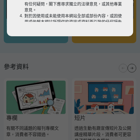
有任何疑問，閣下應尋求獨立的法律意見，或其他專業
意見。
對於因使用或未能使用本網站全部或部份內容，或因使
用或依賴本網站所提供的資訊或資料而引致的任何損失
有關凶宅
有關境外物業
或損害（不論因何原因造成），地監局概不承擔任何法
律責任。
請
按此
瀏覽以細閱本網站使用條款的完整版本。如有任
何內容不一致，概以完整版本為準。
參考資料
專欄
短片
有關不同議題的報刊專欄文
透過生動有趣宣傳短片及公開
章，消費者不容錯過。
講座精華片段，消費者可更容