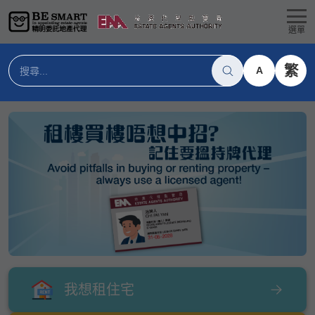
選單
繁
A
我想租住宅