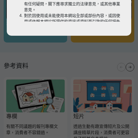
有任何疑問，閣下應尋求獨立的法律意見，或其他專業
意見。
對於因使用或未能使用本網站全部或部份內容，或因使
用或依賴本網站所提供的資訊或資料而引致的任何損失
有關凶宅
有關境外物業
或損害（不論因何原因造成），地監局概不承擔任何法
律責任。
請
按此
瀏覽以細閱本網站使用條款的完整版本。如有任
何內容不一致，概以完整版本為準。
參考資料
專欄
短片
有關不同議題的報刊專欄文
透過生動有趣宣傳短片及公開
章，消費者不容錯過。
講座精華片段，消費者可更容