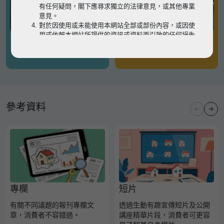
有任何疑問，閣下應尋求獨立的法律意見，或其他專業
意見。
對於因使用或未能使用本網站全部或部份內容，或因使
用或依賴本網站所提供的資訊或資料而引致的任何損失
有關凶宅
有關境外物業
或損害（不論因何原因造成），地監局概不承擔任何法
律責任。
請
按此
瀏覽以細閱本網站使用條款的完整版本。如有任
何內容不一致，概以完整版本為準。
參考資料
專欄
短片
有關不同議題的報刊專欄文
透過生動有趣宣傳短片及公開
章，消費者不容錯過。
講座精華片段，消費者可更容