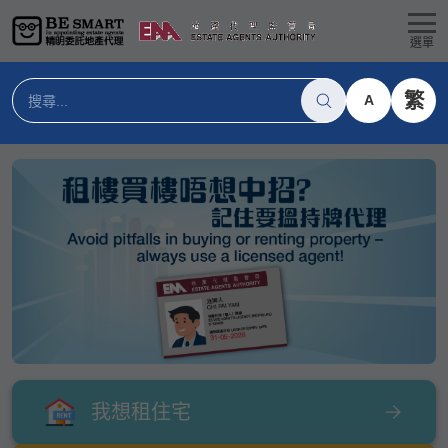
選單
繁
A
我想租住宅