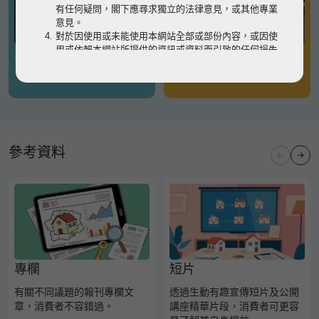
有任何疑問，閣下應尋求獨立的法律意見，或其他專業
意見。
對於因使用或未能使用本網站全部或部份內容，或因使
用或依賴本網站所提供的資訊或資料而引致的任何損失
有關凶宅
有關境外物業
或損害（不論因何原因造成），地監局概不承擔任何法
律責任。
請
按此
瀏覽以細閱本網站使用條款的完整版本。如有任
何內容不一致，概以完整版本為準。
參考資料
專欄
短片
有關不同議題的報刊專欄文
透過生動有趣宣傳短片及公開
章，消費者不容錯過。
講座精華片段，消費者可更容