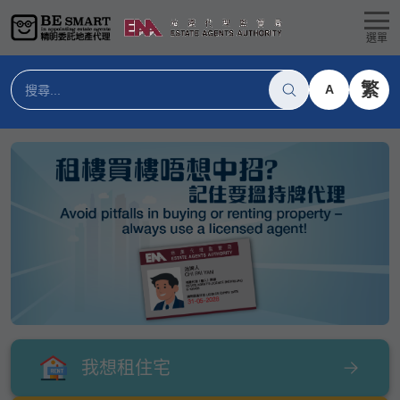
選單
繁
A
我想租住宅