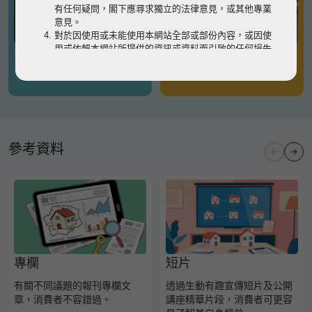
有任何疑問，閣下應尋求獨立的法律意見，或其他專業
意見。
對於因使用或未能使用本網站全部或部份內容，或因使
用或依賴本網站所提供的資訊或資料而引致的任何損失
有關凶宅
有關境外物業
或損害（不論因何原因造成），地監局概不承擔任何法
律責任。
請
按此
瀏覽以細閱本網站使用條款的完整版本。如有任
何內容不一致，概以完整版本為準。
參考資料
專欄
短片
有關不同議題的報刊專欄文
透過生動有趣宣傳短片及公開
章，消費者不容錯過。
講座精華片段，消費者可更容