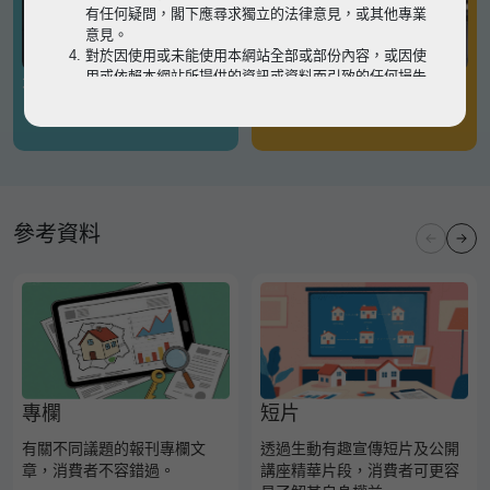
有任何疑問，閣下應尋求獨立的法律意見，或其他專業
意見。
對於因使用或未能使用本網站全部或部份內容，或因使
用或依賴本網站所提供的資訊或資料而引致的任何損失
有關凶宅
有關境外物業
或損害（不論因何原因造成），地監局概不承擔任何法
律責任。
請
按此
瀏覽以細閱本網站使用條款的完整版本。如有任
何內容不一致，概以完整版本為準。
參考資料
專欄
短片
有關不同議題的報刊專欄文
透過生動有趣宣傳短片及公開
章，消費者不容錯過。
講座精華片段，消費者可更容