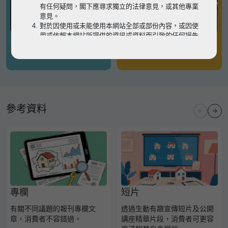
有任何疑問，閣下應尋求獨立的法律意見，或其他專業
意見。
對於因使用或未能使用本網站全部或部份內容，或因使
用或依賴本網站所提供的資訊或資料而引致的任何損失
有關凶宅
有關境外物業
或損害（不論因何原因造成），地監局概不承擔任何法
律責任。
請
按此
瀏覽以細閱本網站使用條款的完整版本。如有任
何內容不一致，概以完整版本為準。
參考資料
專欄
短片
有關不同議題的報刊專欄文
透過生動有趣宣傳短片及公開
章，消費者不容錯過。
講座精華片段，消費者可更容