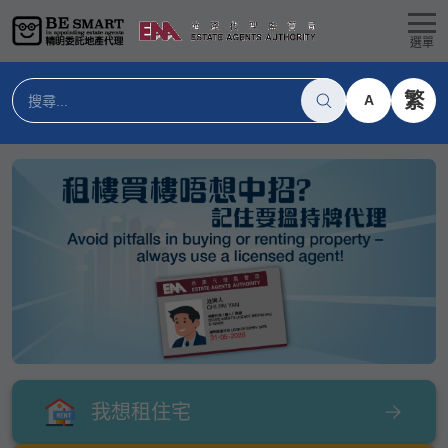
選單
繁
A
我想租住宅