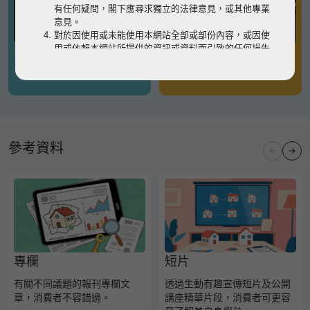
有任何疑問，閣下應尋求獨立的法律意見，或其他專業
意見。
對於因使用或未能使用本網站全部或部份內容，或因使
用或依賴本網站所提供的資訊或資料而引致的任何損失
有關凶宅
有關境外物業
或損害（不論因何原因造成），地監局概不承擔任何法
律責任。
請
按此
瀏覽以細閱本網站使用條款的完整版本。如有任
何內容不一致，概以完整版本為準。
參考資料
專欄
短片
有關不同議題的報刊專欄文
透過生動有趣宣傳短片及公開
章，消費者不容錯過。
講座精華片段，消費者可更容