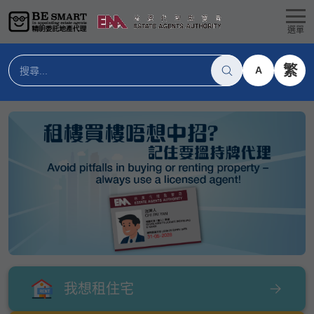
選單
繁
A
我想租住宅