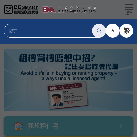
選單
繁
A
我想租住宅