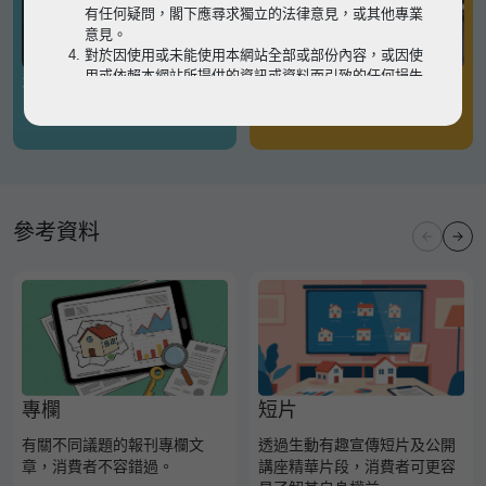
有任何疑問，閣下應尋求獨立的法律意見，或其他專業
意見。
對於因使用或未能使用本網站全部或部份內容，或因使
用或依賴本網站所提供的資訊或資料而引致的任何損失
有關凶宅
有關境外物業
或損害（不論因何原因造成），地監局概不承擔任何法
律責任。
請
按此
瀏覽以細閱本網站使用條款的完整版本。如有任
何內容不一致，概以完整版本為準。
參考資料
專欄
短片
有關不同議題的報刊專欄文
透過生動有趣宣傳短片及公開
章，消費者不容錯過。
講座精華片段，消費者可更容