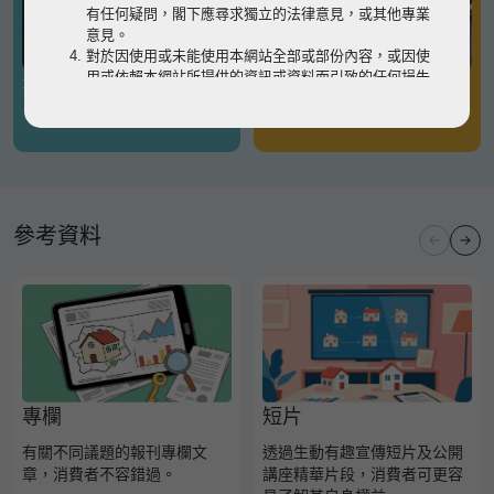
有任何疑問，閣下應尋求獨立的法律意見，或其他專業
意見。
對於因使用或未能使用本網站全部或部份內容，或因使
用或依賴本網站所提供的資訊或資料而引致的任何損失
有關凶宅
有關境外物業
或損害（不論因何原因造成），地監局概不承擔任何法
律責任。
請
按此
瀏覽以細閱本網站使用條款的完整版本。如有任
何內容不一致，概以完整版本為準。
參考資料
專欄
短片
有關不同議題的報刊專欄文
透過生動有趣宣傳短片及公開
章，消費者不容錯過。
講座精華片段，消費者可更容