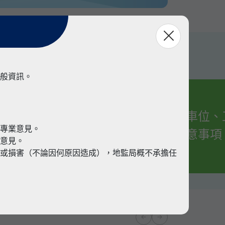
般資訊。
有關車位、
業
代專業意見。
的注意事項
業意見。
或損害（不論因何原因造成），地監局概不承擔任