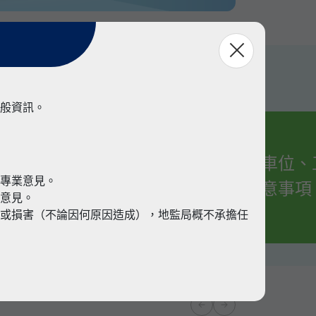
般資訊。
有關車位、
業
代專業意見。
的注意事項
業意見。
或損害（不論因何原因造成），地監局概不承擔任