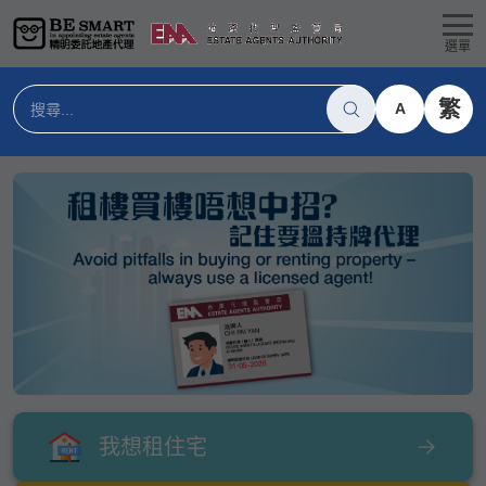
選單
繁
A
我想租住宅