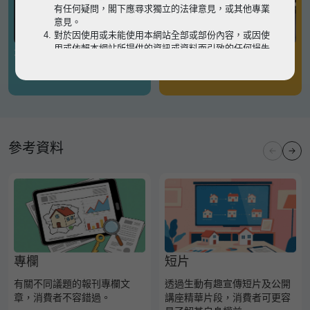
有任何疑問，閣下應尋求獨立的法律意見，或其他專業
意見。
對於因使用或未能使用本網站全部或部份內容，或因使
用或依賴本網站所提供的資訊或資料而引致的任何損失
有關凶宅
有關境外物業
或損害（不論因何原因造成），地監局概不承擔任何法
律責任。
請
按此
瀏覽以細閱本網站使用條款的完整版本。如有任
何內容不一致，概以完整版本為準。
參考資料
專欄
短片
有關不同議題的報刊專欄文
透過生動有趣宣傳短片及公開
章，消費者不容錯過。
講座精華片段，消費者可更容