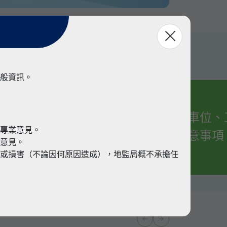
般資訊。
有關車位、
業
代專業意見。
的注意事項
業意見。
或損害（不論因何原因造成），地監局概不承擔任