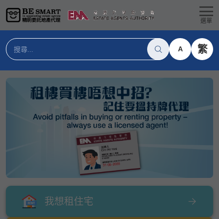
選單
繁
A
我想租住宅