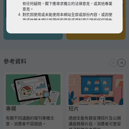
有任何疑問，閣下應尋求獨立的法律意見，或其他專業
意見。
對於因使用或未能使用本網站全部或部份內容，或因使
用或依賴本網站所提供的資訊或資料而引致的任何損失
有關凶宅
有關境外物業
或損害（不論因何原因造成），地監局概不承擔任何法
律責任。
請
按此
瀏覽以細閱本網站使用條款的完整版本。如有任
何內容不一致，概以完整版本為準。
參考資料
專欄
短片
有關不同議題的報刊專欄文
透過生動有趣宣傳短片及公開
章，消費者不容錯過。
講座精華片段，消費者可更容