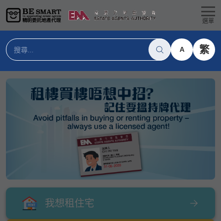
選單
繁
A
我想租住宅