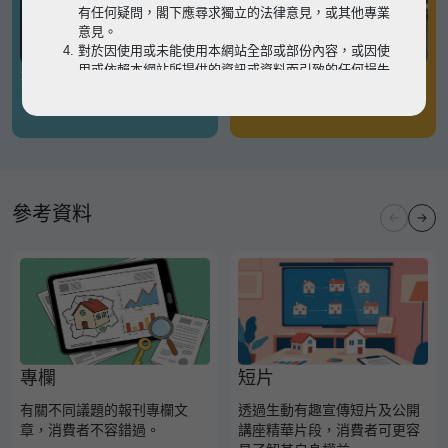
有任何疑問，閣下應尋求獨立的法律意見，或其他專業
意見。
對於因使用或未能使用本網站全部或部份內容，或因使
用或依賴本網站所提供的資訊或資料而引致的任何損失
有關凶宅
有關境外物業
或損害（不論因何原因造成），地監局概不承擔任何法
律責任。
請
按此
瀏覽以細閱本網站使用條款的完整版本。如有任
何內容不一致，概以完整版本為準。
參考資料
專欄
短片
有關不同議題的報刊專欄文
透過生動有趣宣傳短片及公開
章，消費者不容錯過。
講座精華片段，消費者可更容