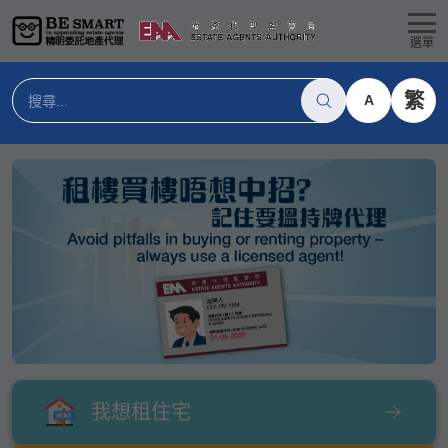
選單
繁
A
我想租住宅