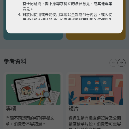
有任何疑問，閣下應尋求獨立的法律意見，或其他專業
意見。
對於因使用或未能使用本網站全部或部份內容，或因使
用或依賴本網站所提供的資訊或資料而引致的任何損失
有關凶宅
有關境外物業
或損害（不論因何原因造成），地監局概不承擔任何法
律責任。
請
按此
瀏覽以細閱本網站使用條款的完整版本。如有任
何內容不一致，概以完整版本為準。
參考資料
專欄
短片
有關不同議題的報刊專欄文
透過生動有趣宣傳短片及公開
章，消費者不容錯過。
講座精華片段，消費者可更容