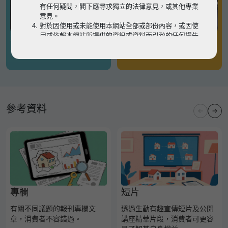
有任何疑問，閣下應尋求獨立的法律意見，或其他專業
意見。
對於因使用或未能使用本網站全部或部份內容，或因使
用或依賴本網站所提供的資訊或資料而引致的任何損失
有關凶宅
有關境外物業
或損害（不論因何原因造成），地監局概不承擔任何法
律責任。
請
按此
瀏覽以細閱本網站使用條款的完整版本。如有任
何內容不一致，概以完整版本為準。
參考資料
專欄
短片
有關不同議題的報刊專欄文
透過生動有趣宣傳短片及公開
章，消費者不容錯過。
講座精華片段，消費者可更容