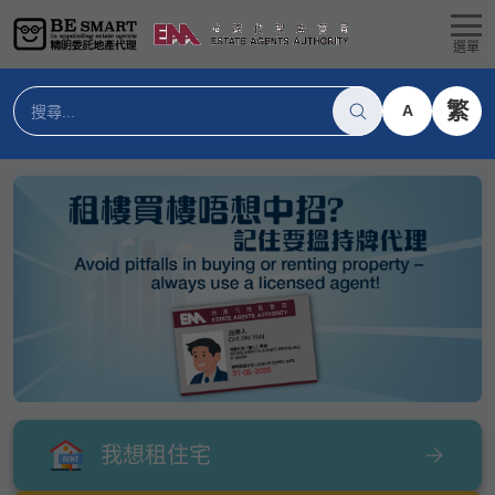
選單
繁
A
我想租住宅