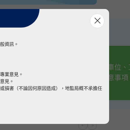
般資訊。
有關車位、
業
代專業意見。
的注意事項
業意見。
或損害（不論因何原因造成），地監局概不承擔任