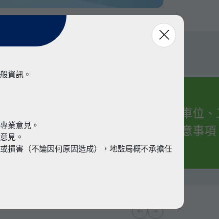
般資訊。
有關車位、
業
代專業意見。
的注意事項
業意見。
或損害（不論因何原因造成），地監局概不承擔任