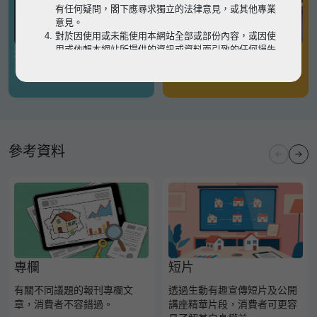
有任何疑問，閣下應尋求獨立的法律意見，或其他專業
意見。
對於因使用或未能使用本網站全部或部份內容，或因使
用或依賴本網站所提供的資訊或資料而引致的任何損失
有關凶宅
有關境外物業
或損害（不論因何原因造成），地監局概不承擔任何法
律責任。
請
按此
瀏覽以細閱本網站使用條款的完整版本。如有任
何內容不一致，概以完整版本為準。
參考資料
專欄
短片
有關不同議題的報刊專欄文
透過生動有趣宣傳短片及公開
章，消費者不容錯過。
講座精華片段，消費者可更容