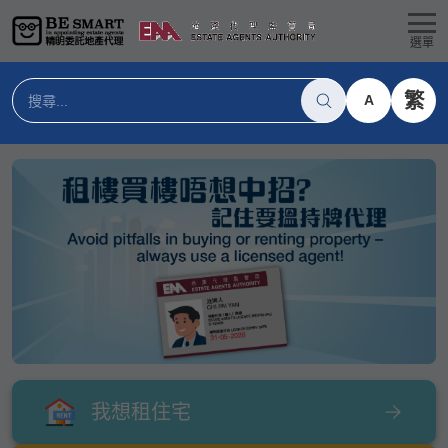
選單
繁
A
我想租住宅