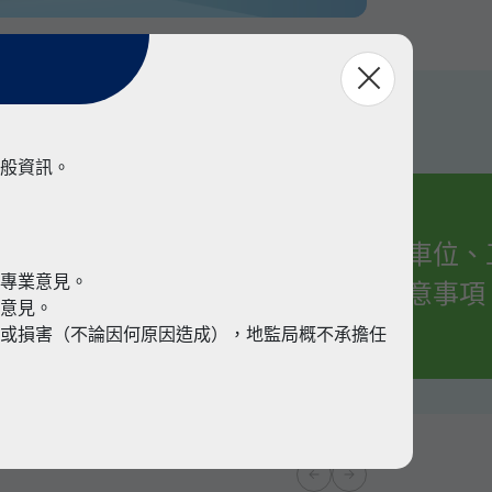
般資訊。
有關車位、
業
代專業意見。
的注意事項
業意見。
或損害（不論因何原因造成），地監局概不承擔任